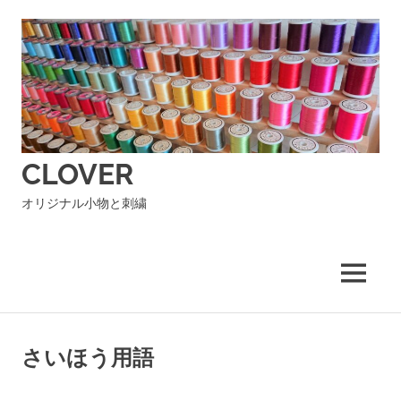
コ
ン
テ
ン
ツ
へ
ス
キ
CLOVER
ッ
プ
オリジナル小物と刺繍
MENU
さいほう用語